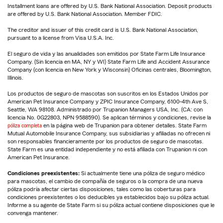
Installment loans are offered by U.S. Bank National Association. Deposit products
are offered by U.S. Bank National Association. Member FDIC.
The creditor and issuer of this credit card is U.S. Bank National Association,
pursuant to a license from Visa U.S.A. Inc.
El seguro de vida y las anualidades son emitidos por State Farm Life Insurance
Company. (Sin licencia en MA, NY y WI) State Farm Life and Accident Assurance
Company (con licencia en New York y Wisconsin) Oficinas centrales, Bloomington,
Illinois.
Los productos de seguro de mascotas son suscritos en los Estados Unidos por
American Pet Insurance Company y ZPIC Insurance Company, 6100-4th Ave S,
Seattle, WA 98108. Administrado por Trupanion Managers USA, Inc. (CA: con
licencia No. 0G22803, NPN 9588590). Se aplican términos y condiciones, revise la
póliza completa
en la página web de Trupanion para obtener detalles. State Farm
Mutual Automobile Insurance Company, sus subsidiarias y afiliadas no ofrecen ni
son responsables financieramente por los productos de seguro de mascotas.
State Farm es una entidad independiente y no está afiliada con Trupanion ni con
American Pet Insurance.
Condiciones preexistentes:
Si actualmente tiene una póliza de seguro médico
para mascotas, el cambio de compañía de seguros o la compra de una nueva
póliza podría afectar ciertas disposiciones, tales como las coberturas para
condiciones preexistentes o los deducibles ya establecidos bajo su póliza actual.
Informe a su agente de State Farm si su póliza actual contiene disposiciones que le
convenga mantener.