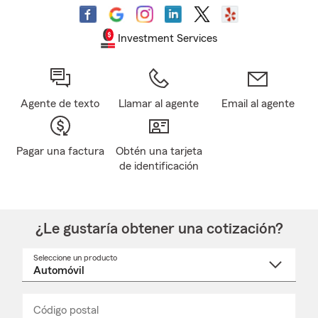
Investment Services
Agente de texto
Llamar al agente
Email al agente
Pagar una factura
Obtén una tarjeta
de identificación
¿Le gustaría obtener una cotización?
Seleccione un producto
Seleccione
un
nombre
de
producto
del
Código postal
Ingresa
Ingresa
_____
menú