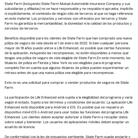
State Farm (incluyendo State Farm Mutual Automobile Insurance Company y sus
subsidiarias y afiliadas) no se hace responsable y no respalda ni aprueba, implícita
ni explícitamente, el contenido de ningún sitio de terceros al que se haga referencia
en este material. Los productos y servicios son ofrecidos por terceros y State
Farm no garantiza la mercantabilidad, la idoneidad ni la calidad de los productos y
servicios de terceros.
Beneficio disponible para los clientes de State Farm que han comprado una nueva
póliza de seguro de vida desde el 1 de enero de 2022. Si bien cualquier persona
mayor de 18 años puede unirse a Life Enhanced, es posible que ciertas funciones
de la aplicación, incluyendo las recompensas, no estén disponibles a menos que
tengas una póliza de seguro de vida elegible de State Farm.En este momento, los
titulares de póliza en Florida y New York no son elegibles para el programa
completo.Ten en cuenta que algunos titulares de póliza pueden experimentar un
retraso antes de que una nueva póliza sea elegible para recompensas.
Esto no es una solicitud para comprar o vender productos de seguros de State
Farm.
La participación de Life Enhanced está sujeta a la elegibilidad del programa y varía
según el estado. Sujeto a los términos y condiciones del acuerdo. La aplicación Life
Enhanced está disponible para Android e iOS. Es posible que se requiera un
dispositivo móvil iOS o Android para usar todas las funciones del programa Life
Enhanced. Los clientes deben aceptar autorizar a State Farm a recopilar datos
sobre salud y bienestar. Los usuarios de aplicaciones móviles deben aceptar un
acuerdo de licencia.
De conformidad con la ley de impuestos pertinente, State Farm puede enviarte y