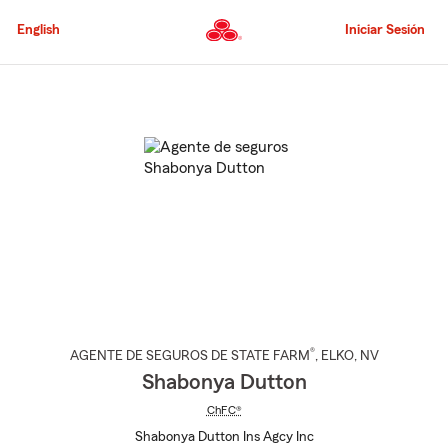
Pasar
al
English
Iniciar Sesión
contenido
principal
Comienzo
del
contenido
principal
®
AGENTE DE SEGUROS DE STATE FARM
,
ELKO
, NV
Shabonya Dutton
ChFC®
Shabonya Dutton Ins Agcy Inc