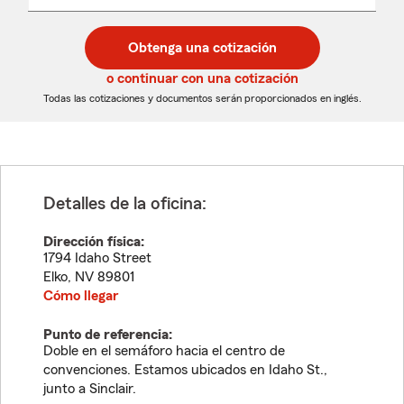
un
un
desplegable
código
código
postal
postal
Obtenga una cotización
de
de
5
5
o continuar con una cotización
dígitos
dígitos
Todas las cotizaciones y documentos serán proporcionados en inglés.
Detalles de la oficina:
Dirección física:
1794 Idaho Street
Elko
,
NV
89801
Cómo llegar
Punto de referencia:
Doble en el semáforo hacia el centro de
convenciones. Estamos ubicados en Idaho St.,
junto a Sinclair.